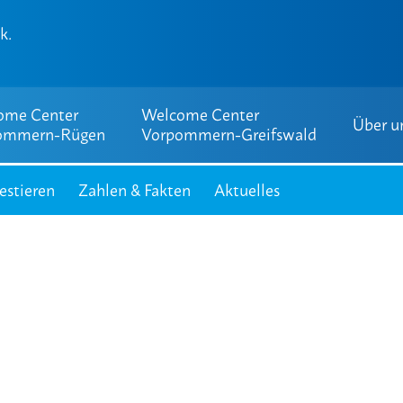
ome Center
Welcome Center
Über u
ommern-Rügen
Vorpommern-Greifswald
estieren
Zahlen & Fakten
Aktuelles