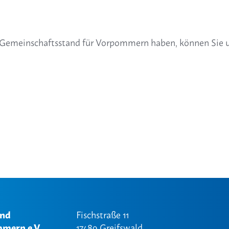
m Gemeinschaftsstand für Vorpommern haben, können Sie 
und
Fischstraße 11
mern e.V.
17489 Greifswald