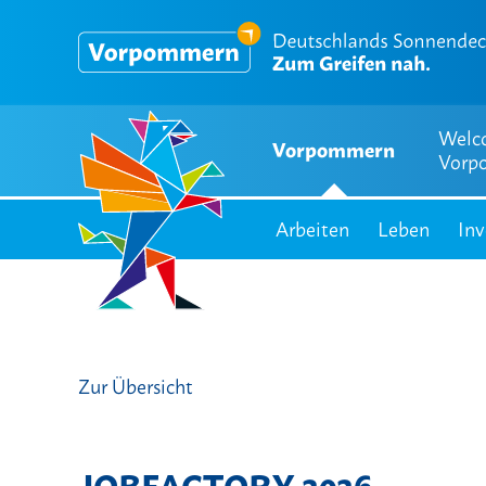
Welc
Vorpommern
Vorp
Arbeiten
Leben
Inv
Zur Übersicht
JOBFACTORY 2026